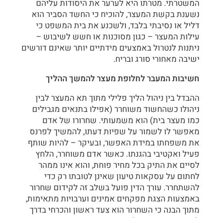
המשטרתי. מטרתו היא לערער את היסודות עליהם
נשענת בקשת המעצר, להוכיח כי החשד הסביר הוא
דליל או נסיבתי בלבד, ולשכנע את בית המשפט כי
עילות המעצר – כגון מסוכנות או חשש לשיבוש –
ניתנות לנטרול באמצעים מידתיים יותר שאינם דורשים
ישיבה מאחורי סורג ובריח.
חשיבות המעבר לחלופת מעצר להמשך ההליך
ההבדל בין ניהול הליך פלילי מתוך תא המעצר לבין
ניהולו כשהחשוד משוחרר (אפילו בתנאים מגבילים
כמו מעצר בית) הוא משמעותי. שחרורו של אדם
מאפשר לו לשמור על שפיות דעתו, להמשיך לפרנס
את משפחתו במידת האפשר, ובעיקר – להיות שותף
פעיל ואקטיבי בהגנתו. כאשר אדם משוחרר, הלחץ
לסיים את התיק בכל מחיר פוחת, והוא אינו ממהר
לחתום על עסקאות טיעון שאינן לטובתו רק כדי
להשתחרר. עורך הדין פועל בשלב זה לקידום שחרור
באמצעות הצגת מפקחים אמינים וערבויות מתאימות,
מתוך הבנה כי השחרור הוא צעד ראשון והכרחי בדרך