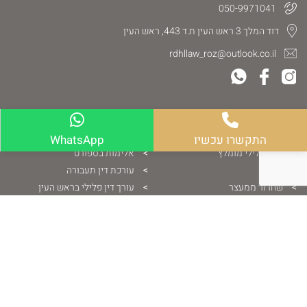
050-9971041
דוד המלך 3 ראש העין ת.ד 443, ראש העין
rdhllaw_roz@outlook.co.il
התמחויות המשרד
התקשרו עכשיו
WhatsApp
עו"ד פלילי מומלץ
אלימות בספורט
פלילי
עורכת דין תעבורה
שחרור ממעצר
עורך דין פלילי בראש העין
עורך דין לענייני קטינים
עורך דין סמים