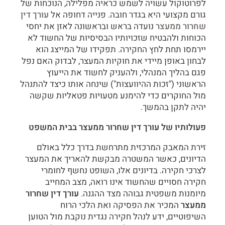
לפרוטוקול עשויה לשמש כראיה מפלילה, הנוכחות של
גורם מקצועי היא בגדר חובה. פנייה דחופה אל
עורך דין
שחרור ממעצר
נועדה בראש ובראשונה לאזן את יחסי
הכוחות ולהבטיח שזכויותיו הבסיסיות של החשוד לא
יירמסו תחת לחץ החקירה. תפקידו של המייצג הוא
לבחון באופן מיידי את חוקיות המעצר, לבדוק האם נפל
פגם בהליך המנהלי, ולהעניק לחשוד את הייעוץ
הראשוני ("זכות ההיוועצות") שינחה אותו כיצד להתנהל
מול החוקרים כדי להימנע מטעויות פטאליות שקשה
יהיה לתקן בהמשך.
פעולותיו של עורך דין שחרור ממעצר בבית המשפט
זירת המאבק המרכזית מתרחשת בדרך כלל באולם
הדיונים, כאשר המשטרה מבקשת להאריך את המעצר
לצרכי חקירה. בדיונים אלו, השופט נחשף לחומרי
חקירה חסויים שהחשוד אינו רואה, מצב המחייב
מיומנות משפטית גבוהה מצד ההגנה.
עורך דין שחרור
ממעצר
המכיר את הפסיקה ואת הלכי הרוח
השיפוטיים, ידע לנהל חקירה נגדית נוקבת מול הטוען