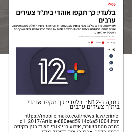
כתבה ב-N12: "בלעדי: כך תקפו אוהדי
בית"ר צעירים ערבים"
https://mobile.mako.co.il/news-law/crime-
q1_2017/Article-680eed5914c6a51004.htm
כתבה מהתקשורת, אירוע בו ייצגתי חשוד בגין תקיפה
בקניון מלחה, אחרי משחק כדורגל בטדי.