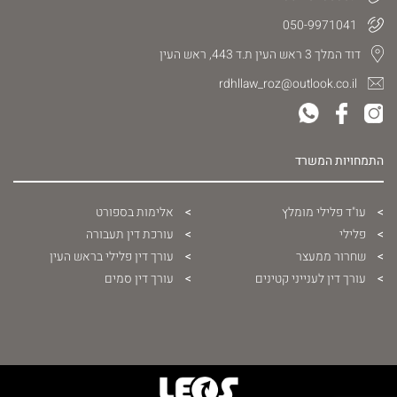
050-9971041
דוד המלך 3 ראש העין ת.ד 443, ראש העין
rdhllaw_roz@outlook.co.il
התמחויות המשרד
עו"ד פלילי מומלץ
אלימות בספורט
פלילי
עורכת דין תעבורה
שחרור ממעצר
עורך דין פלילי בראש העין
עורך דין לענייני קטינים
עורך דין סמים