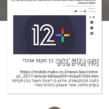
כתבה ב-N12: "בלעדי: כך תקפו אוהדי
בית"ר צעירים ערבים"
https://mobile.mako.co.il/news-law/crime-
q1_2017/Article-680eed5914c6a51004.htm
כתבה מהתקשורת, אירוע בו ייצגתי חשוד בגין תקיפה
בקניון מלחה, אחרי משחק כדורגל בטדי.