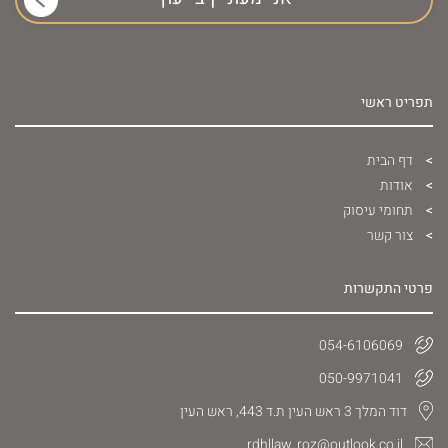
תפריט ראשי
דף הבית
אודות
תחומי עיסוק
צור קשר
פרטי התקשרות
054-6106069
050-9971041
דוד המלך 3 ראש העין ת.ד 443, ראש העין
rdhllaw_roz@outlook.co.il