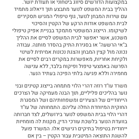
במקצועות הדורשים סיווג ביטחוני או תעודת יושר.
ההליך בבית המשפט לנוער מתבצע תוך דיאלוג מתמיד
עם שירות המבחן לנוער, גוף טיפולי המגיש תסקירים
לבית המשפט אודות הרקע של הקטין והסיכוי
לשיקומו. הייצוג המשפטי מתמקד בבניית אפיק טיפולי
משכנע, אשר יאפשר לבית המשפט לסיים את ההליך
ב"אי הרשעה" או בסגירת התיק בהסדר מותנה. עבודה
נכונה מול קצין המבחן והצגת נכונות אמיתית לשינוי
ולקיחת אחריות, מאפשרות במקרים רבים לסיים את
הפרשה באמצעי טיפול ופיקוח בלבד, ללא ענישה
מחמירה וללא פגיעה בלתי הפיכה בעתיד הנער.
משרד עו"ד רוזה דהרי הלוי
מתמחה בייצוג קטינים ובני
נוער בהליכים פליליים, תוך הבנה מעמיקה של הצרכים
הייחודיים של הצעירים ומשפחותיהם ושל המסגרת
החוקית המיוחדת החלה עליהם. התמחותה של עו"ד
דהרי הלוי בבית המשפט לנוער בירושלים, לצד חברותה
בוועדת הנוער בלשכת עורכי הדין, מקנות לה מומחיות
ייחודית בטיפול בתיקים רגישים אלו. המשרד פועל
להשגת התוצאה המיטבית עבור הקטין – בין אם