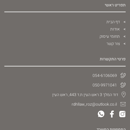
תפריט ראשי
דף הבית
אודות
תחומי עיסוק
צור קשר
פרטי התקשרות
054-6106069
050-9971041
דוד המלך 3 ראש העין ת.ד 443, ראש העין
rdhllaw_roz@outlook.co.il
התמחויות המשרד