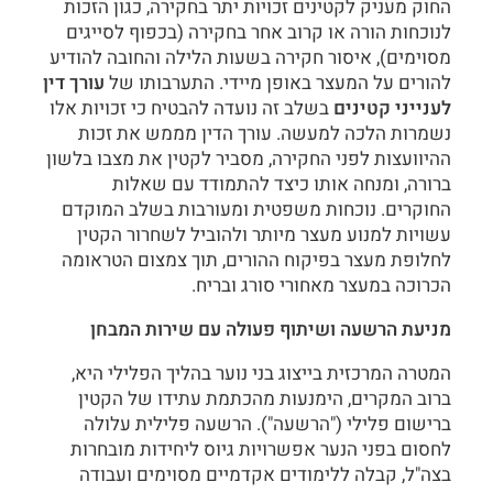
החוק מעניק לקטינים זכויות יתר בחקירה, כגון הזכות
לנוכחות הורה או קרוב אחר בחקירה (בכפוף לסייגים
מסוימים), איסור חקירה בשעות הלילה והחובה להודיע
להורים על המעצר באופן מיידי. התערבותו של
עורך דין
לענייני קטינים
בשלב זה נועדה להבטיח כי זכויות אלו
נשמרות הלכה למעשה. עורך הדין מממש את זכות
ההיוועצות לפני החקירה, מסביר לקטין את מצבו בלשון
ברורה, ומנחה אותו כיצד להתמודד עם שאלות
החוקרים. נוכחות משפטית ומעורבות בשלב המוקדם
עשויות למנוע מעצר מיותר ולהוביל לשחרור הקטין
לחלופת מעצר בפיקוח ההורים, תוך צמצום הטראומה
הכרוכה במעצר מאחורי סורג ובריח.
מניעת הרשעה ושיתוף פעולה עם שירות המבחן
המטרה המרכזית בייצוג בני נוער בהליך הפלילי היא,
ברוב המקרים, הימנעות מהכתמת עתידו של הקטין
ברישום פלילי ("הרשעה"). הרשעה פלילית עלולה
לחסום בפני הנער אפשרויות גיוס ליחידות מובחרות
בצה"ל, קבלה ללימודים אקדמיים מסוימים ועבודה