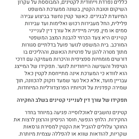
כללים נפרדת וייחודית לקטינים, המבוססת על עקרון
השיקום וטובת הקטין, בשונה ממערכת המשפט
המיועדת לבגירים. כאשר קטין נחשד בביצוע עבירה
פלילית, החל מעבירות רכוש ואלימות ועד עבירות
סמים או מין, פנייה מיידית אל
עורך דין לענייני
קטינים
היא צעד הכרחי להבנת המצב המשפטי
המורכב. בית המשפט לנוער פועל בדלתיים סגורות
מתוך מטרה להגן על פרטיות הנאשם, וההליכים בו
דורשים מומחיות ספציפית והיכרות מעמיקה עם דרכי
הטיפול והענישה הייחודיות לנוער. תפקידו של המייצג
הוא לוודא כי המערכת אינה מתייחסת לקטין כאל
עבריין מועד, אלא כאל נער שמעד וזקוק להכוונה, תוך
שמירה קפדנית על זכויותיו הפרוצדורליות המיוחדות.
תפקידו של עורך דין לענייני קטינים בשלב החקירה
קטינים נחשבים לאוכלוסייה פגיעה במיוחד בחדר
החקירות. הלחץ הנפשי, חוסר הניסיון והרצון לרצות את
החוקר עלולים להוביל את הקטין למסירת גרסאות
שקריות, להודאות שווא או להפללה עצמית מיותרת.